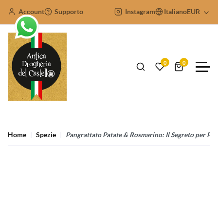
Account
Supporto
Instagram
Italiano
EUR
0
0
Home
Spezie
Pangrattato Patate & Rosmarino: Il Segreto per Pat