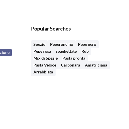
Popular Searches
Spezie
Peperoncino
Pepe nero
Pepe rosa
spaghettate
Rub
azione
Mix di Spezie
Pasta pronta
Pasta Veloce
Carbonara
Amatriciana
Arrabbiata