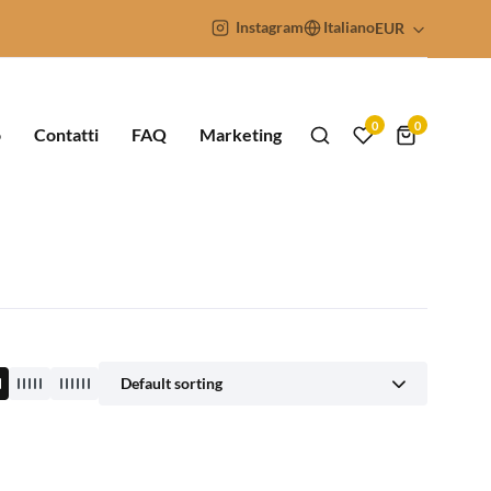
Instagram
Italiano
EUR
0
0
o
Contatti
FAQ
Marketing
Default sorting