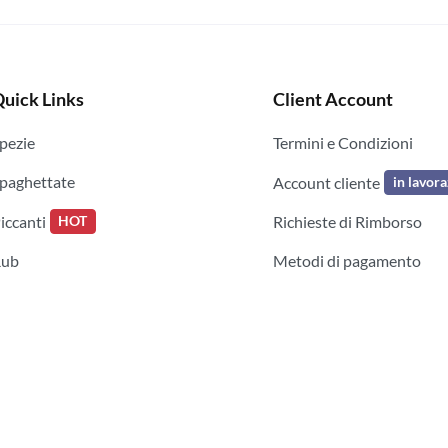
uick Links
Client Account
pezie
Termini e Condizioni
paghettate
Account cliente
in lavor
iccanti
Richieste di Rimborso
HOT
Rub
Metodi di pagamento