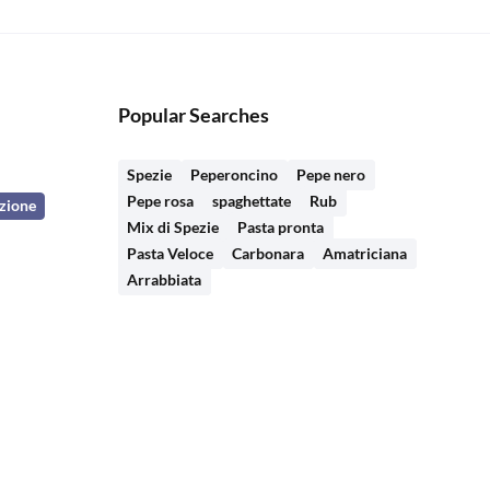
Popular Searches
Spezie
Peperoncino
Pepe nero
Pepe rosa
spaghettate
Rub
azione
Mix di Spezie
Pasta pronta
Pasta Veloce
Carbonara
Amatriciana
Arrabbiata