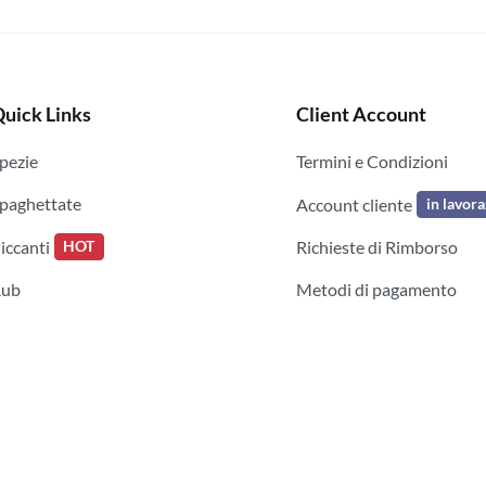
uick Links
Client Account
pezie
Termini e Condizioni
paghettate
Account cliente
in lavor
iccanti
Richieste di Rimborso
HOT
Rub
Metodi di pagamento